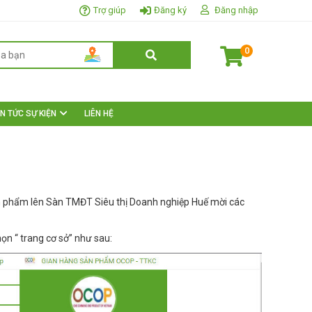
Trợ giúp
Đăng ký
Đăng nhập
0
IN TỨC SỰ KIỆN
LIÊN HỆ
ản phẩm lên Sàn TMĐT Siêu thị Doanh nghiệp Huế mời các
ọn “ trang cơ sở” như sau: