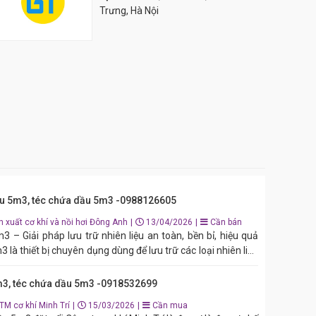
Trưng, Hà Nội
u 5m3, téc chứa dầu 5m3 -0988126605
 xuất cơ khí và nồi hơi Đông Anh
|
13/04/2026
|
Cần bán
 – Giải pháp lưu trữ nhiên liệu an toàn, bền bỉ, hiệu quả
là thiết bị chuyên dụng dùng để lưu trữ các loại nhiên liệu
 dầu FO, dầu diesel… trong nhà máy, xưởng sản xuất, khu
 thống nồi hơi công nghiệp. Với dung tích 5.000 lít, bồn đáp
3, téc chứa dầu 5m3 -0918532699
sử dụng ổn định, tiết kiệm chi phí đầu tư và đảm bảo an
TM cơ khí Minh Trí
|
15/03/2026
|
Cần mua
hành lâu dài. Giới thiệu bồn chứa dầu 5m3 Bồn chứa dầu