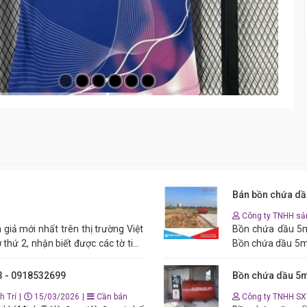
Bán bồn chứa dầ
Công ty TNHH sản
Bồn chứa dầu 5m3
 thứ 2, nhận biết được các tờ tiền
Bồn chứa dầu 5m3 
tiền giả ,tiền siêu giả polyme bằng
lỏng như dầu DO,
thống mắt màu hiện đại . ( bắt 2 tờ
công nghiệp và hệ
3 - 0918532699
Bồn chứa dầu 5m
số có mặt số kéo dài. - Đếm ấn định
ứng tốt nhu cầu 
h Trí
|
15/03/2026
|
Cần bán
Công ty TNHH SX
toàn trong vận 