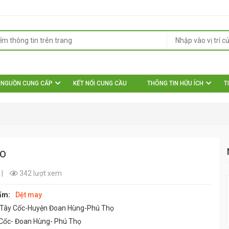
NGUỒN CUNG CẤP
KẾT NỐI CUNG CẦU
THÔNG TIN HỮU ÍCH
T
AO
|
342 lượt xem
ẩm:
Dệt may
 Tây Cốc-Huyện Đoan Hùng-Phú Thọ
Cốc- Đoan Hùng- Phú Thọ