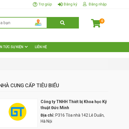
Trợ giúp
Đăng ký
Đăng nhập
0
IN TỨC SỰ KIỆN
LIÊN HỆ
NHÀ CUNG CẤP TIÊU BIỂU
Công ty TNHH Thiết bị Khoa học Kỹ
thuật Đức Minh
Địa chỉ:
P316 Tòa nhà 142 Lê Duẩn,
Hà Nội