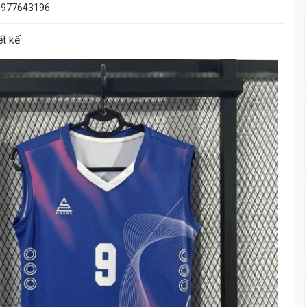
0977643196
ết kế