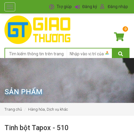
Trợ giúp
Đăng ký
Đăng nhập
Toggle
navigation
0
SẢN PHẨM
Trang chủ
Hàng hóa, Dịch vụ khác
Tinh bột Tapox - 510