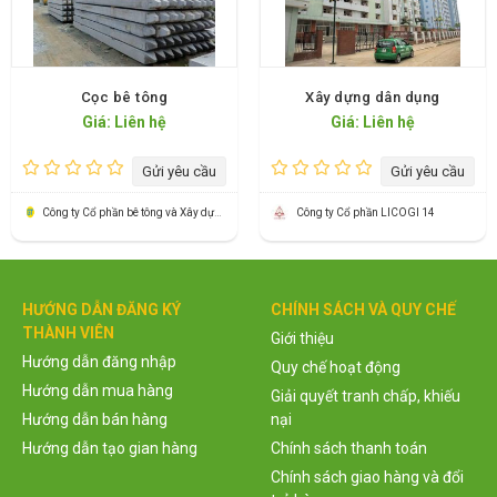
Cọc bê tông
Xây dựng dân dụng
Giá: Liên hệ
Giá: Liên hệ
Gửi yêu cầu
Gửi yêu cầu
Công ty Cổ phần bê tông và Xây dựng Thành Công
Công ty Cổ phần LICOGI 14
HƯỚNG DẪN ĐĂNG KÝ
CHÍNH SÁCH VÀ QUY CHẾ
THÀNH VIÊN
Giới thiệu
Hướng dẫn đăng nhập
Quy chế hoạt động
Hướng dẫn mua hàng
Giải quyết tranh chấp, khiếu
Hướng dẫn bán hàng
nại
Hướng dẫn tạo gian hàng
Chính sách thanh toán
Chính sách giao hàng và đổi