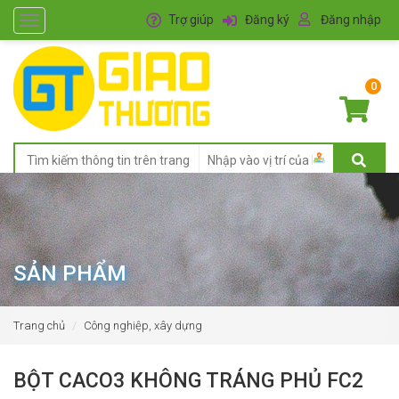
Trợ giúp
Đăng ký
Đăng nhập
Toggle
navigation
0
SẢN PHẨM
Trang chủ
Công nghiệp, xây dựng
BỘT CACO3 KHÔNG TRÁNG PHỦ FC2