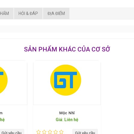
PHẨM
HỎI & ĐÁP
ĐỊA ĐIỂM
SẢN PHẨM KHÁC CỦA CƠ SỞ
m
Mộc Nhĩ
 hệ
Giá: Liên hệ
Gửi yêu cầu
Gửi yêu cầu