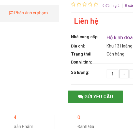
0 đánh giá
0 câ
Phản ánh vi phạm
Liên hệ
Nhà cung cấp:
Hộ kinh do
Địa chỉ:
Khu 13 Hoàng 
Trạng thái:
Còn hàng
Đơn vị tính:
Số lượng:
-
GỬI YÊU CẦU
4
0
Sản Phẩm
Đánh Giá