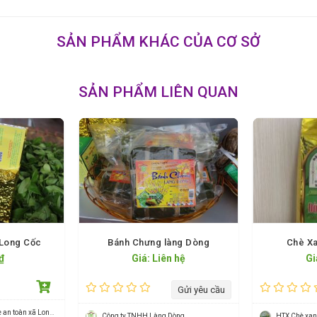
SẢN PHẨM KHÁC CỦA CƠ SỞ
SẢN PHẨM LIÊN QUAN
 Long Cốc
Bánh Chưng làng Dòng
Chè X
₫
Giá: Liên hệ
Gi
Gửi yêu cầu
Hợp tác xã Sản xuất chè an toàn xã Long Cốc
Công ty TNHH Làng Dòng
HTX Chè xa