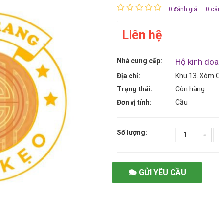
0 đánh giá
0 câ
Liên hệ
Nhà cung cấp:
Hộ kinh do
Địa chỉ:
Khu 13, Xóm C
Trạng thái:
Còn hàng
Đơn vị tính:
Cầu
Số lượng:
-
GỬI YÊU CẦU