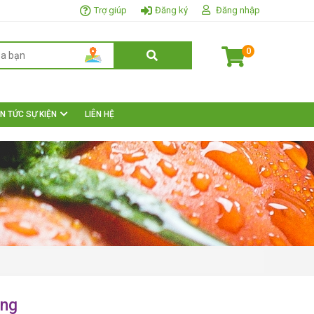
Trợ giúp
Đăng ký
Đăng nhập
0
IN TỨC SỰ KIỆN
LIÊN HỆ
ang