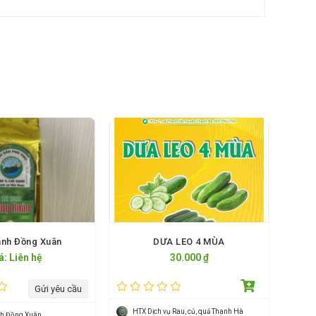
anh Đồng Xuân
DƯA LEO 4 MÙA
á: Liên hệ
30.000 ₫
Gửi yêu cầu
HTX Dịch vụ Rau, củ, quả Thanh Hà
nh Đồng Xuân