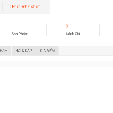
Phản ánh vi phạm
1
0
Sản Phẩm
Đánh Giá
PHẨM
HỎI & ĐÁP
ĐỊA ĐIỂM