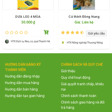
DƯA LEO 4 MÙA
Cá thính Đồng Nung
30.000 ₫
Giá: Liên hệ
Gửi yêu cầu
HTX Dịch vụ Rau, củ, quả Thanh Hà
HTX Nông nghiệp Thượng Nông
HƯỚNG DẪN ĐĂNG KÝ
CHÍNH SÁCH VÀ QUY CHẾ
THÀNH VIÊN
Giới thiệu
Hướng dẫn đăng nhập
Quy chế hoạt động
Hướng dẫn mua hàng
Giải quyết tranh chấp, khiếu
Hướng dẫn bán hàng
nại
Hướng dẫn tạo gian hàng
Chính sách thanh toán
Chính sách giao hàng và đổi
trả hàng