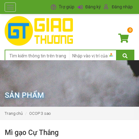
Trợ giúp
Đăng ký
Đăng nhập
Toggle
navigation
0
SẢN PHẨM
Trang chủ
OCOP 3 sao
Mì gạo Cự Thắng