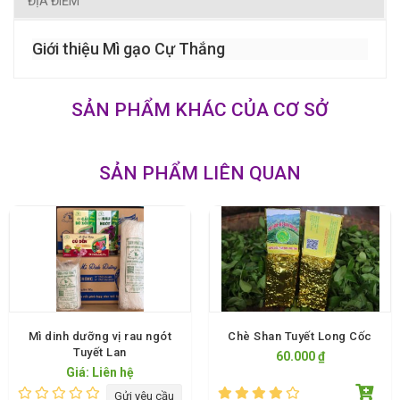
ĐỊA ĐIỂM
Giới thiệu Mì gạo Cự Thắng
SẢN PHẨM KHÁC CỦA CƠ SỞ
SẢN PHẨM LIÊN QUAN
Mì dinh dưỡng vị rau ngót
Chè Shan Tuyết Long Cốc
Tuyết Lan
60.000 ₫
Giá: Liên hệ
Gửi yêu cầu