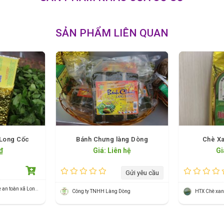
SẢN PHẨM LIÊN QUAN
 Long Cốc
Bánh Chưng làng Dòng
Chè X
₫
Giá: Liên hệ
Gi
Gửi yêu cầu
Hợp tác xã Sản xuất chè an toàn xã Long Cốc
Công ty TNHH Làng Dòng
HTX Chè xa