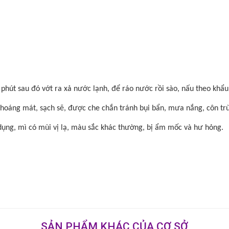
hút sau đó vớt ra xả nước lạnh, để ráo nước rồi sào, nấu theo khẩu
hoáng mát, sạch sẽ, được che chắn tránh bụi bẩn, mưa nắng, côn tr
ụng, mì có mùi vị lạ, màu sắc khác thường, bị ẩm mốc và hư hỏng.
SẢN PHẨM KHÁC CỦA CƠ SỞ