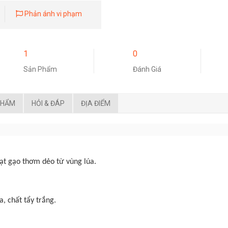
Phản ánh vi phạm
1
0
Sản Phẩm
Đánh Giá
PHẨM
HỎI & ĐÁP
ĐỊA ĐIỂM
t gạo thơm dẻo từ vùng lúa.
, chất tẩy trắng.