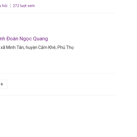
u hỏi
272 lượt xem
anh Đoàn Ngọc Quang
 xã Minh Tân, huyện Cẩm Khê, Phú Thọ
+