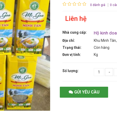
0 đánh giá
0 câ
Liên hệ
Nhà cung cấp:
Hộ kinh do
Địa chỉ:
Khu Minh Tân,
Trạng thái:
Còn hàng
Đơn vị tính:
Kg
Số lượng:
-
GỬI YÊU CẦU