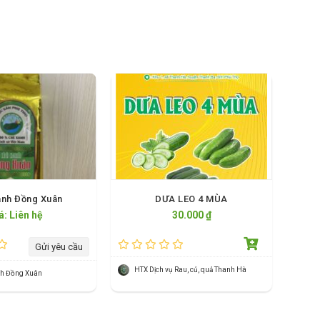
anh Đồng Xuân
DƯA LEO 4 MÙA
á: Liên hệ
30.000 ₫
Gửi yêu cầu
HTX Dịch vụ Rau, củ, quả Thanh Hà
nh Đồng Xuân