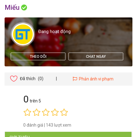
Miếu
Đang hoạt động
THEO DÕI
CHAT NGAY
Đã thích
(0)
|
Phản ánh vi phạm
0
trên 5
0 đánh giá
|
143 lượt xem