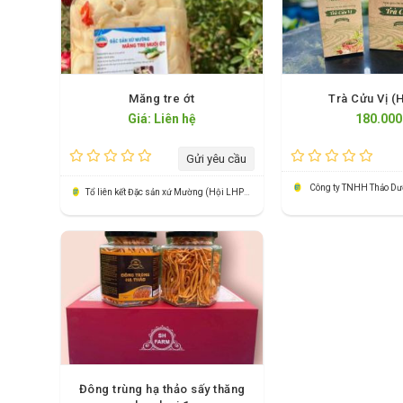
Măng tre ớt
Trà Cửu Vị (
Giá: Liên hệ
180.000
Gửi yêu cầu
Tổ liên kết Đặc sản xứ Mường (Hội LHPN xã Văn Miếu)
Đông trùng hạ thảo sấy thăng