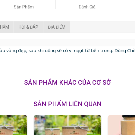
Sản Phẩm
Đánh Giá
PHẨM
HỎI & ĐÁP
ĐỊA ĐIỂM
u vàng đẹp, sau khi uống sẽ có vị ngọt từ bên trong. Dùng Chè 
SẢN PHẨM KHÁC CỦA CƠ SỞ
SẢN PHẨM LIÊN QUAN