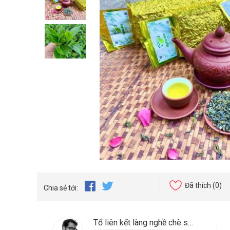
Đã thích
(0)
Chia sẻ tới:
Tổ liên kết làng nghề chè sạch xã Văn Miếu