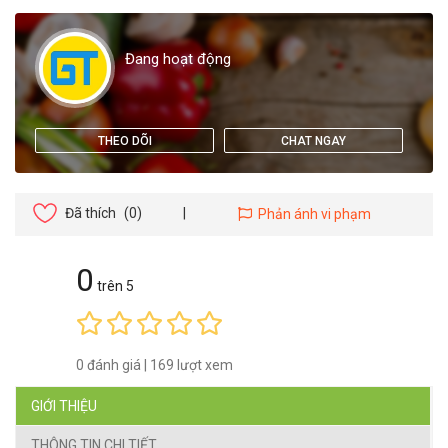
Đang hoạt động
THEO DÕI
CHAT NGAY
Đã thích
(0)
|
Phản ánh vi phạm
0
trên 5
0 đánh giá
|
169 lượt xem
GIỚI THIỆU
THÔNG TIN CHI TIẾT