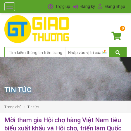
Trợ giúp
Đăng ký
Đăng nhập
Toggle
navigation
0
TIN TỨC
Trang chủ
Tin tức
Mời tham gia Hội chợ hàng Việt Nam tiêu
biểu xuất khẩu và Hội chợ, triển lãm Quốc