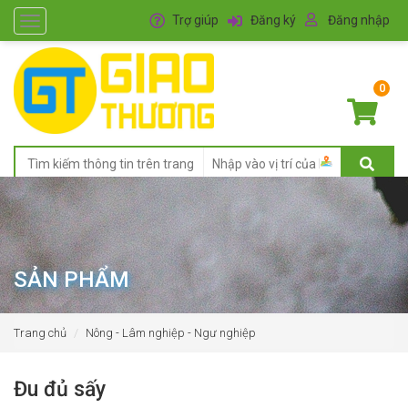
Trợ giúp
Đăng ký
Đăng nhập
Toggle
navigation
0
SẢN PHẨM
Trang chủ
Nông - Lâm nghiệp - Ngư nghiệp
Đu đủ sấy