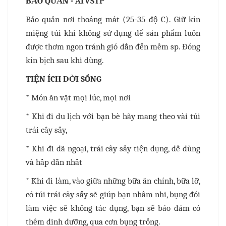
BẢO QUẢN - ATVSTP
Bảo quản nơi thoáng mát (25-35 độ C). Giữ kín
miệng túi khi không sử dụng để sản phẩm luôn
được thơm ngon tránh gió dẫn đến mềm sp. Đóng
kín bịch sau khi dùng.
TIỆN ÍCH ĐỜI SỐNG
* Món ăn vặt mọi lúc, mọi nơi
* Khi đi du lịch với bạn bè hãy mang theo vài túi
trái cây sấy,
* Khi đi dã ngoại, trái cây sấy tiện dụng, dễ dùng
và hấp dẫn nhất
* Khi đi làm, vào giữa những bữa ăn chính, bữa lỡ,
có túi trái cây sấy sẽ giúp bạn nhâm nhi, bụng đói
làm việc sẽ không tác dụng, bạn sẽ bảo đảm có
thêm dinh dưỡng, qua cơn bụng trống.