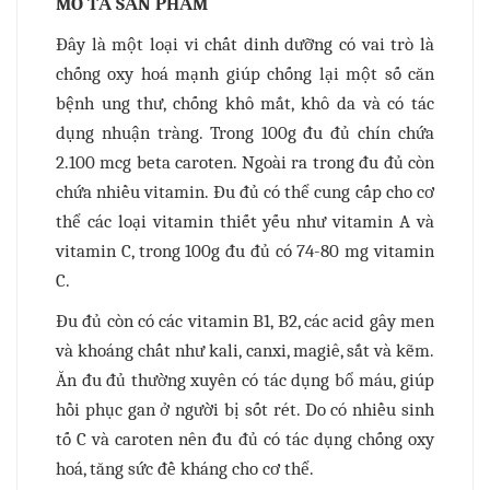
MÔ TẢ SẢN PHẨM
Đây là một loại vi chất dinh dưỡng có vai trò là
chống oxy hoá mạnh giúp chống lại một số căn
bệnh ung thư, chống khô mắt, khô da và có tác
dụng nhuận tràng. Trong 100g đu đủ chín chứa
2.100 mcg beta caroten. Ngoài ra trong đu đủ còn
chứa nhiều vitamin. Đu đủ có thể cung cấp cho cơ
thể các loại vitamin thiết yếu như vitamin A và
vitamin C, trong 100g đu đủ có 74-80 mg vitamin
C.
Đu đủ còn có các vitamin B1, B2, các acid gây men
và khoáng chất như kali, canxi, magiê, sắt và kẽm.
Ăn đu đủ thường xuyên có tác dụng bổ máu, giúp
hồi phục gan ở người bị sốt rét. Do có nhiều sinh
tố C và caroten nên đu đủ có tác dụng chống oxy
hoá, tăng sức đề kháng cho cơ thể.