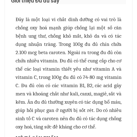
Giới thiệu Đu đủ sấy
Đây là một loại vi chất dinh dưỡng có vai trò là
chống oxy hoá mạnh giúp chống lại một số căn
bệnh ung thư, chống khô mắt, khô da và có tác
dụng nhuận tràng. Trong 100g đu đủ chín chứa
2.100 mcg beta caroten. Ngoài ra trong đu đủ còn
chứa nhiều vitamin. Đu đủ có thể cung cấp cho cơ
thể các loại vitamin thiết yếu như vitamin A và
vitamin C, trong 100g đu đủ có 74-80 mg vitamin
C. Đu đủ còn có các vitamin B1, B2, các acid gây
men và khoáng chất như kali, canxi, magiê, sắt và
kẽm. Ăn đu đủ thường xuyên có tác dụng bổ máu,
giúp hồi phục gan ở người bị sốt rét. Do có nhiều
sinh tố C và caroten nên đu đủ có tác dụng chống
oxy hoá, tăng sức đề kháng cho cơ thể.