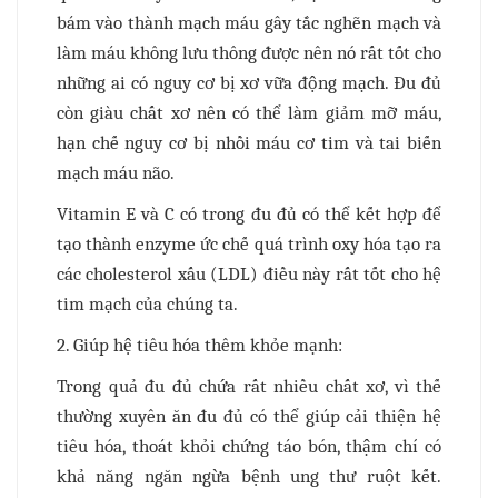
bám vào thành mạch máu gây tắc nghẽn mạch và
làm máu không lưu thông được nên nó rất tốt cho
những ai có nguy cơ bị xơ vữa động mạch. Đu đủ
còn giàu chất xơ nên có thể làm giảm mỡ máu,
hạn chế nguy cơ bị nhồi máu cơ tim và tai biến
mạch máu não.
Vitamin E và C có trong đu đủ có thể kết hợp để
tạo thành enzyme ức chế quá trình oxy hóa tạo ra
các cholesterol xấu (LDL) điều này rất tốt cho hệ
tim mạch của chúng ta.
2. Giúp hệ tiêu hóa thêm khỏe mạnh:
Trong quả đu đủ chứa rất nhiều chất xơ, vì thế
thường xuyên ăn đu đủ có thể giúp cải thiện hệ
tiêu hóa, thoát khỏi chứng táo bón, thậm chí có
khả năng ngăn ngừa bệnh ung thư ruột kết.