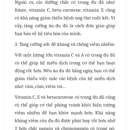
Ngoài ra, các dưỡng chất có trong đu đủ như:
folate, vitamin C, beta-carotene, vitamin E cũng
có khả năng giảm thiểu bệnh ung thư ruột kết. Vì
vậy, tăng cường ăn đu đủ là cách đơn giản giúp
bạn bảo vệ hệ tiêu hóa của mình.
3. Tăng cường sức đề kháng và chống viêm nhiễm:
Với một lượng lớn vitamin C và A có trong đu đủ
có thể giúp hệ miễn dịch trong cơ thể bạn hoạt
động tốt hơn. Nếu ăn đu đủ hằng ngày, bạn có thể
giảm thiểu việc mắc các bệnh của hệ miễn dịch
như: cảm, cúm, viêm tai...
Vitamin C, E và betacarotene có trong đu đủ cũng
có thể giúp cơ thể phòng tránh khỏi hiện tượng
viêm nhiễm để bạn khỏe mạnh hơn. Khả năng
kháng viêm của đu đủ được phát huy tốt hơn nhờ
2 hợp chất papain và chymopapain có trong nó.