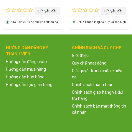
Gửi yêu cầu
Gửi yêu cầu
HTX Dịch vụ SX sơ chế và tiêu thụ sản phẩm rau an toàn Tứ Xã
HTX Thanh long đỏ ruột xã Yên Kiện
HƯỚNG DẪN ĐĂNG KÝ
CHÍNH SÁCH VÀ QUY CHẾ
THÀNH VIÊN
Giới thiệu
Hướng dẫn đăng nhập
Quy chế hoạt động
Hướng dẫn mua hàng
Giải quyết tranh chấp, khiếu
Hướng dẫn bán hàng
nại
Hướng dẫn tạo gian hàng
Chính sách thanh toán
Chính sách giao hàng và đổi
trả hàng
Chính sách bảo mật thông tin
cá nhân